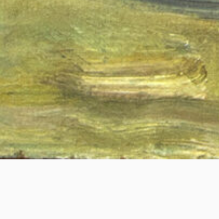
«Михалыч»