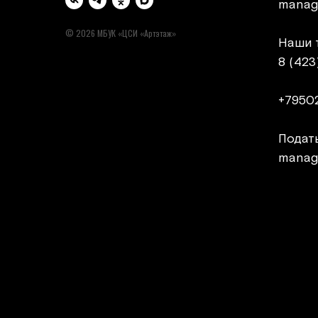
manag
© 2026 МБУК «ЦСИ «Артэтаж»
Наши 
8 (423
+7950
Подать
manag