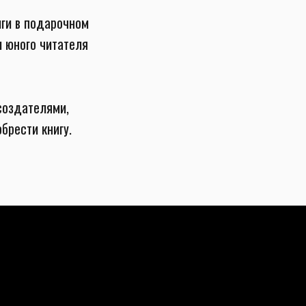
иги в подарочном
и юного читателя
создателями,
брести книгу.