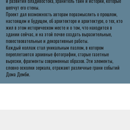
и развития Владивостока, хранитель тайн и историй, которые
шепчут его стены.
Проект дал возможность авторам поразмыслить о прошлом,
настоящем и будущем, об архитекторе и архитектуре, о тех, кто
жил в этом историческом месте и о том, что находится в
здании сейчас, и на этой почве создать выразительные,
повествовательные и декоративные работы.
Каждый коллаж стал уникальным пазлом, в котором
переплетаются архивные фотографии, старые газетные
вырезки, фрагменты современных образов. Эти элементы,
словно осколки зеркала, отражают различные грани событий
Дома Демби.